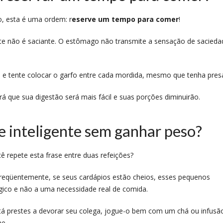
, esta é uma ordem: r
eserve um tempo para comer
!
nte não é saciante. O estômago não transmite a sensação de sacieda
 e tente colocar o garfo entre cada mordida, mesmo que tenha pres
á que sua digestão será mais fácil e suas porções diminuirão.
e inteligente sem ganhar peso?
ê repete esta frase entre duas refeições?
Freqüentemente, se seus cardápios estão cheios, esses pequenos
gico e não a uma necessidade real de comida.
tá prestes a devorar seu colega, jogue-o bem com um chá ou infusã
me.