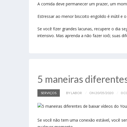
A comida deve permanecer um prazer, um momen
Estressar ao menor biscoito engolido é inútil e 
Se você fizer grandes lacunas, recupere o dia s
intensivo. Mas aprenda a não fazer ioiô; suas 
5 maneiras diferente
SERVIÇOS
BY LABOR
ON 20/05/2020
0 
Se você não tem uma conexão estável, você semp
qualquer momento.