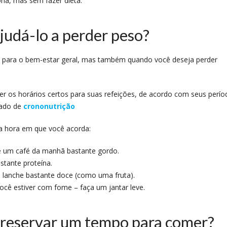
ria, mas sem fazer dieta.
judá-lo a perder peso?
te para o bem-estar geral, mas também quando você deseja perder
er os horários certos para suas refeições, de acordo com seus perío
mado de
crononutrição
da hora em que você acorda:
e um café da manhã bastante gordo.
stante proteína.
 lanche bastante doce (como uma fruta).
você estiver com fome – faça um jantar leve.
a reservar um tempo para comer?