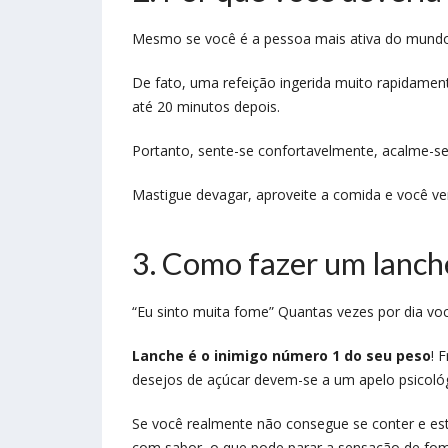
Mesmo se você é a pessoa mais ativa do mundo
De fato, uma refeição ingerida muito rapidame
até 20 minutos depois.
Portanto, sente-se confortavelmente, acalme-se
Mastigue devagar, aproveite a comida e você ver
3. Como fazer um lanch
“Eu sinto muita fome” Quantas vezes por dia voc
Lanche é o inimigo número 1 do seu peso
! 
desejos de açúcar devem-se a um apelo psicoló
Se você realmente não consegue se conter e es
com sabor, o que pode parar a sensação de fo